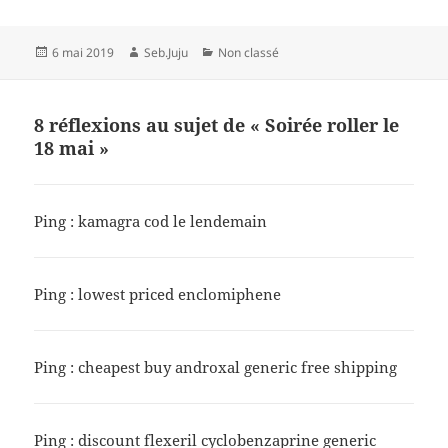
Publié
Auteur
Catégories
6 mai 2019
Seb.Juju
Non classé
le
8 réflexions au sujet de « Soirée roller le
18 mai »
Ping :
kamagra cod le lendemain
Ping :
lowest priced enclomiphene
Ping :
cheapest buy androxal generic free shipping
Ping :
discount flexeril cyclobenzaprine generic