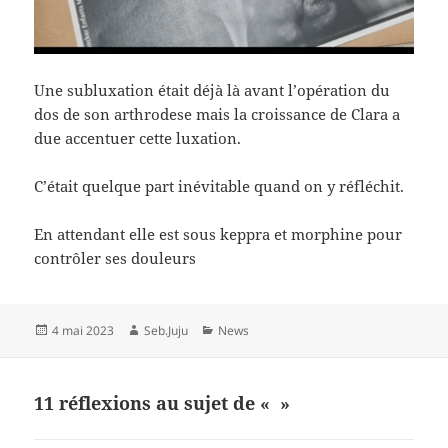
Une subluxation était déjà là avant l’opération du
dos de son arthrodese mais la croissance de Clara a
due accentuer cette luxation.
C’était quelque part inévitable quand on y réfléchit.
En attendant elle est sous keppra et morphine pour
contrôler ses douleurs
Publié
Auteur
Catégories
4 mai 2023
Seb.Juju
News
le
11 réflexions au sujet de « »