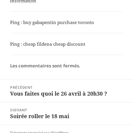
information
Ping :
buy gabapentin purchase toronto
Ping :
cheap fildena cheap discount
Les commentaires sont fermés.
Navigation
PRÉCÉDENT
de
Vous faites quoi le 26 avril à 20h30 ?
Article
l’article
précédent :
SUIVANT
Soirée roller le 18 mai
Article
suivant :
Fièrement propulsé par WordPress