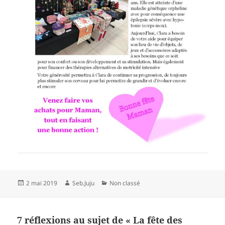
Publié
Auteur
Catégories
2 mai 2019
Seb.Juju
Non classé
le
7 réflexions au sujet de « La fête des