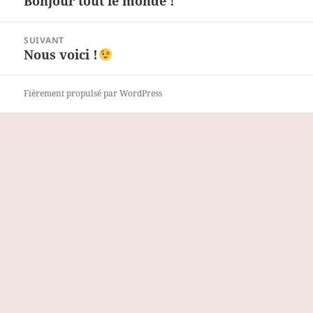
Bonjour tout le monde !
Article
l’article
précédent :
SUIVANT
Nous voici !
Article
suivant :
Fièrement propulsé par WordPress