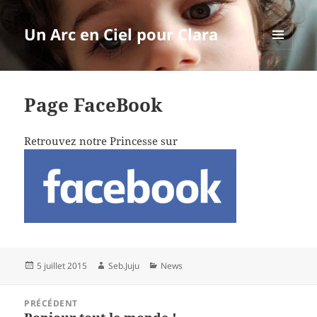
Un Arc en Ciel pour Clara
MENU
ET
WIDGETS
Page FaceBook
Retrouvez notre Princesse sur
Publié
Auteur
Catégories
5 juillet 2015
Seb.Juju
News
le
Navigation
PRÉCÉDENT
de