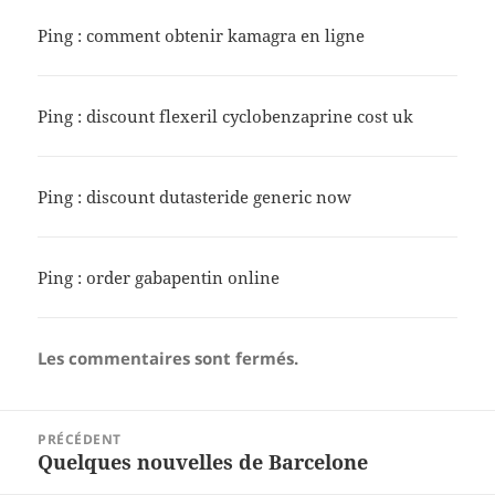
Ping :
comment obtenir kamagra en ligne
Ping :
discount flexeril cyclobenzaprine cost uk
Ping :
discount dutasteride generic now
Ping :
order gabapentin online
Les commentaires sont fermés.
Navigation
PRÉCÉDENT
de
Quelques nouvelles de Barcelone
Article
l’article
précédent :