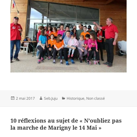
Publié
Auteur
Catégories
2 mai 2017
Seb.Juju
Historique
,
Non classé
le
10 réflexions au sujet de « N’oubliez pas
la marche de Marigny le 14 Mai »