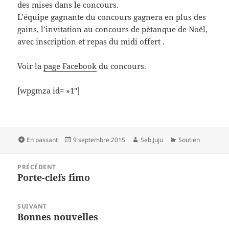
des mises dans le concours.
L’équipe gagnante du concours gagnera en plus des
gains, l’invitation au concours de pétanque de Noël,
avec inscription et repas du midi offert .
Voir la
page Facebook
du concours.
[wpgmza id= »1″]
Format
Publié
Auteur
Catégories
En passant
9 septembre 2015
Seb.Juju
Soutien
le
Navigation
PRÉCÉDENT
de
Porte-clefs fimo
Article
l’article
précédent :
SUIVANT
Bonnes nouvelles
Article
suivant :