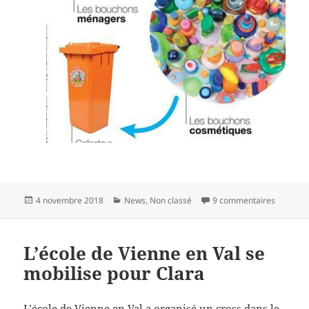
Publié
Catégories
sur Bouc
4 novembre 2018
News
,
Non classé
9 commentaires
le
L’école de Vienne en Val se
mobilise pour Clara
L’école de Vienne en Val a organisé un cross dans le