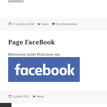
aventure
Publié
Catégories
sur L’école de Vienne 
11 octobre 2018
News
8 commentaires
le
Page FaceBook
Retrouvez notre Princesse sur
Publié
Catégories
5 juillet 2015
News
le
Pagination