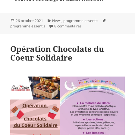
Publié
Catégories
Mots-
26 octobre 2021
News
,
programme essentis
le
sur 16 ème session Essentis
clés
programme essentis
8 commentaires
Opération Chocolats du
Coeur Solidaire