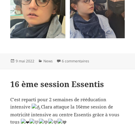
Publié
Catégories
sur Nouvelle du 26 avril 20
9 mai 2022
News
6 commentaires
le
16 ème session Essentis
C’est reparti pour 2 semaines de rééducation
intensive
Clara attaque la 16ème session de
motricité intensive au centre Essentis grâce à vous
tous