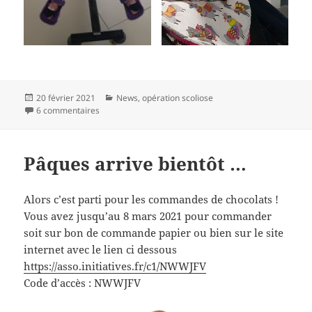
Publié
Catégories
20 février 2021
News
,
opération scoliose
le
sur Des nouvelles de Clara
6 commentaires
Pâques arrive bientôt …
Alors c’est parti pour les commandes de chocolats !
Vous avez jusqu’au 8 mars 2021 pour commander
soit sur bon de commande papier ou bien sur le site
internet avec le lien ci dessous
https://asso.initiatives.fr/c1/NWWJFV
Code d’accès : NWWJFV