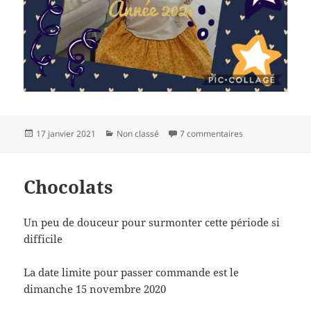
Publié
Catégories
sur Meilleurs voe
17 janvier 2021
Non classé
7 commentaires
le
Chocolats
Un peu de douceur pour surmonter cette période si
difficile
La date limite pour passer commande est le
dimanche 15 novembre 2020