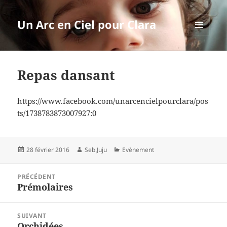
Un Arc en Ciel pour Clara
MENU
ET
WIDGETS
Repas dansant
https://www.facebook.com/unarcencielpourclara/pos
ts/1738783873007927:0
Publié
Auteur
Catégories
28 février 2016
Seb.Juju
Evènement
le
Navigation
PRÉCÉDENT
de
Prémolaires
Article
l’article
précédent :
SUIVANT
Orchidées
Article