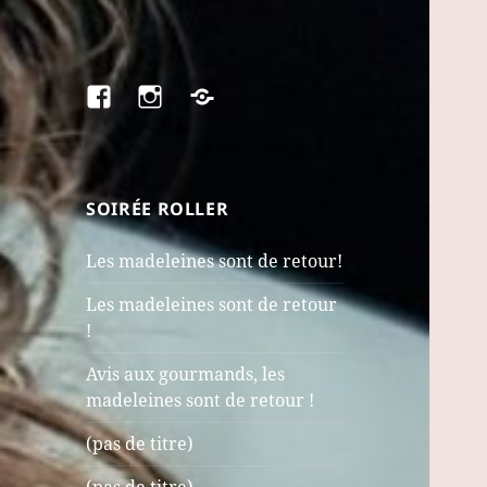
Facebook
Instagram
Paypal.me
SOIRÉE ROLLER
Les madeleines sont de retour!
Les madeleines sont de retour
!
Avis aux gourmands, les
madeleines sont de retour !
(pas de titre)