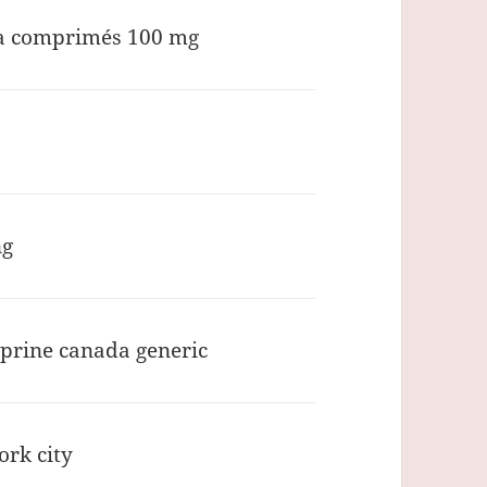
a comprimés 100 mg
ng
aprine canada generic
ork city