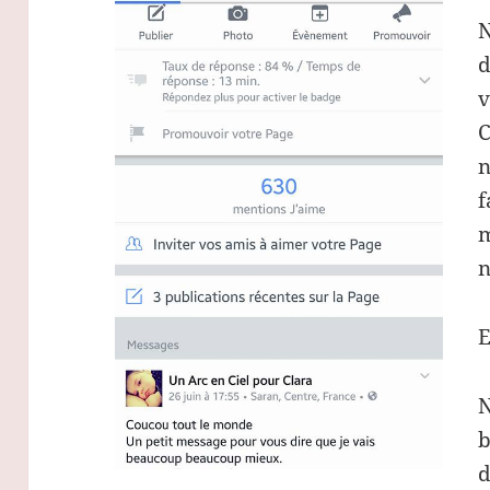
N
d
v
C
n
f
m
n
E
N
b
d