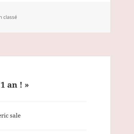
égories
 classé
1 an ! »
ric sale