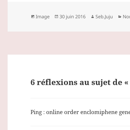
Format
Publié
Auteur
Cat
Image
30 juin 2016
Seb.Juju
Non
le
6 réflexions au sujet de « 
Ping :
online order enclomiphene gene